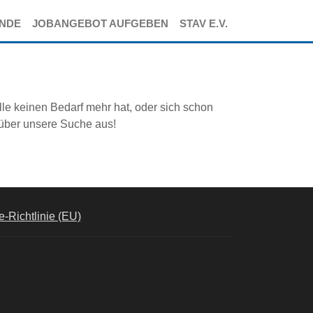
ENDE
JOBANGEBOT AUFGEBEN
STAV E.V.
lle keinen Bedarf mehr hat, oder sich schon
 über unsere Suche aus!
-Richtlinie (EU)