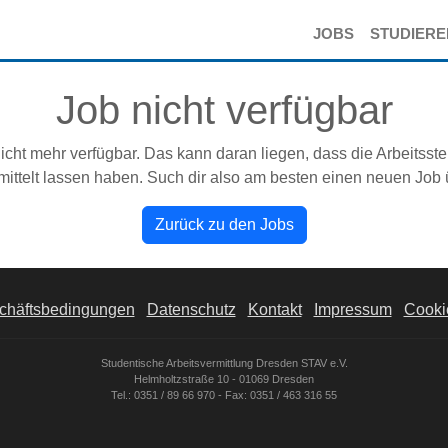
JOBS
STUDIER
Job nicht verfügbar
icht mehr verfügbar. Das kann daran liegen, dass die Arbeitsste
ittelt lassen haben. Such dir also am besten einen neuen Job
Zurück zu den Jobs
chäftsbedingungen
Datenschutz
Kontakt
Impressum
Cookie
Studentische Arbeitsvermittlung Dresden STAV e.V.
Helmholtzstraße 10 - 01069 Dresden
Tel.: 0351 / 89 66 970 - Fax: 0351 / 463 316 55