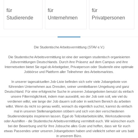
für
für
für
Studierende
Unternehmen
Privatpersonen
Die Studentische Arbeitsvermittlung (STAV e.V.)
Die Studentische Arbeitsvermittlung ist eine der wenigen studentisch organisierten
Jobvermittlungen Deutschlands. Durch ihre Präsenz auf dem Campus und ihre
Internetseiten bietet Sie egal ob Arbeitgeber, Privatperson oder Student/in eine optimale
Jobbörse und Plattform aller Teilnehmer des Arbeitsmarktes.
In unserer tagesaktuellen Job-Liste befinden sich sehr viele Jobangebote von
führenden Unternehmen aus Dresden, seiner unmittelbaren Umgebung und ganz
Deutschland. Für eine erfolgreiche Suche in unseren Jobangeboten benutzt du einfach
unsere Filtermöglichkeit, indem man auswählt, wo der Job sein soll, wie viel du
verdienen willst, wie lange der Job dauern soll oder in welchem Bereich du arbeiten
willst. Wenn du nicht so genau weißt, wonach du eigentlich suchst, kannst du einfach
mal in unseren Stellenangeboten stöbern und sich von den verschiedenen
Studierendenjobs inspirieren lassen. Egal ob Teilzeitarbeitskräfte, Werkstudierende
oder Aushilfen - die Studentische Arbeitsvermittlung vermittelt euch. Wir wünschen euch
bei der Bewerbung und für Ihre Jobsuche alles Gute und hoffen, dass wir für euch
etwas Passendes unter unseren Jobangeboten haben und vielleicht sehen wir uns bald
in unserem Büro.