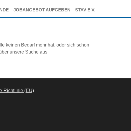
ENDE
JOBANGEBOT AUFGEBEN
STAV E.V.
lle keinen Bedarf mehr hat, oder sich schon
 über unsere Suche aus!
-Richtlinie (EU)