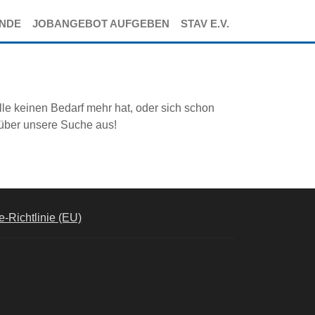
ENDE
JOBANGEBOT AUFGEBEN
STAV E.V.
lle keinen Bedarf mehr hat, oder sich schon
 über unsere Suche aus!
-Richtlinie (EU)