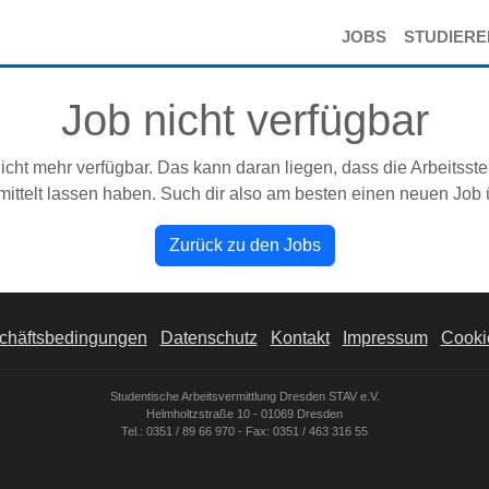
JOBS
STUDIER
Job nicht verfügbar
icht mehr verfügbar. Das kann daran liegen, dass die Arbeitsste
ittelt lassen haben. Such dir also am besten einen neuen Job
Zurück zu den Jobs
chäftsbedingungen
Datenschutz
Kontakt
Impressum
Cookie
Studentische Arbeitsvermittlung Dresden STAV e.V.
Helmholtzstraße 10 - 01069 Dresden
Tel.: 0351 / 89 66 970 - Fax: 0351 / 463 316 55