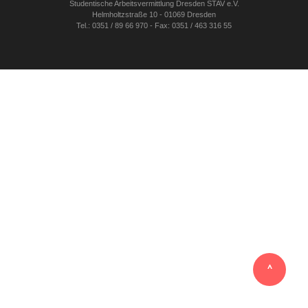
Studentische Arbeitsvermittlung Dresden STAV e.V.
Helmholtzstraße 10 - 01069 Dresden
Tel.: 0351 / 89 66 970 - Fax: 0351 / 463 316 55
‸