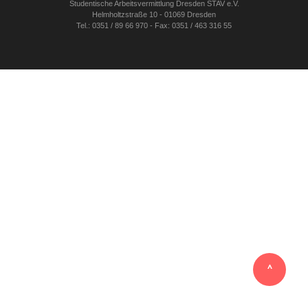
Studentische Arbeitsvermittlung Dresden STAV e.V.
Helmholtzstraße 10 - 01069 Dresden
Tel.: 0351 / 89 66 970 - Fax: 0351 / 463 316 55
‸