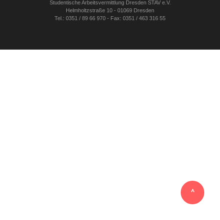
Studentische Arbeitsvermittlung Dresden STAV e.V.
Helmholtzstraße 10 - 01069 Dresden
Tel.: 0351 / 89 66 970 - Fax: 0351 / 463 316 55
‸