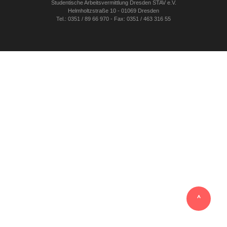
Studentische Arbeitsvermittlung Dresden STAV e.V.
Helmholtzstraße 10 - 01069 Dresden
Tel.: 0351 / 89 66 970 - Fax: 0351 / 463 316 55
‸