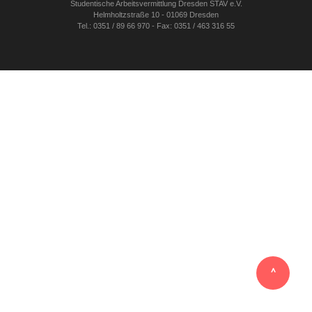
Studentische Arbeitsvermittlung Dresden STAV e.V.
Helmholtzstraße 10 - 01069 Dresden
Tel.: 0351 / 89 66 970 - Fax: 0351 / 463 316 55
‸