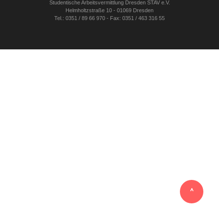
Studentische Arbeitsvermittlung Dresden STAV e.V.
Helmholtzstraße 10 - 01069 Dresden
Tel.: 0351 / 89 66 970 - Fax: 0351 / 463 316 55
‸