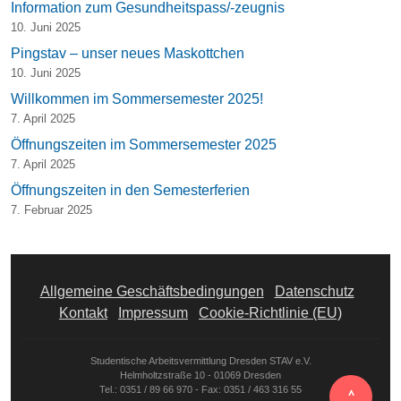
Information zum Gesundheitspass/-zeugnis
10. Juni 2025
Pingstav – unser neues Maskottchen
10. Juni 2025
Willkommen im Sommersemester 2025!
7. April 2025
Öffnungszeiten im Sommersemester 2025
7. April 2025
Öffnungszeiten in den Semesterferien
7. Februar 2025
Allgemeine Geschäftsbedingungen
Datenschutz
Kontakt
Impressum
Cookie-Richtlinie (EU)
Studentische Arbeitsvermittlung Dresden STAV e.V.
Helmholtzstraße 10 - 01069 Dresden
‸
Tel.: 0351 / 89 66 970 - Fax: 0351 / 463 316 55