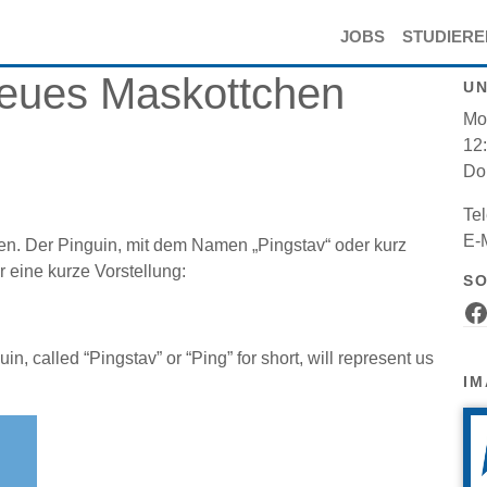
JOBS
STUDIER
neues Maskottchen
U
Mon
12:
Do
Tel
E-
en. Der Pinguin, mit dem Namen „Pingstav“ oder kurz
r eine kurze Vorstellung:
SO
Facebook-Seite
, called “Pingstav” or “Ping” for short, will represent us
IM