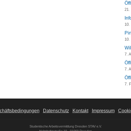
Öf
21.
In
10.
Pi
10.
Wi
7. 
Öf
7. 
Öf
7. 
chäftsbedingungen
Datenschutz
Kontakt
Impressum
Cookie
Studentische Arbeitsvermittlung Dresden STAV e.V.