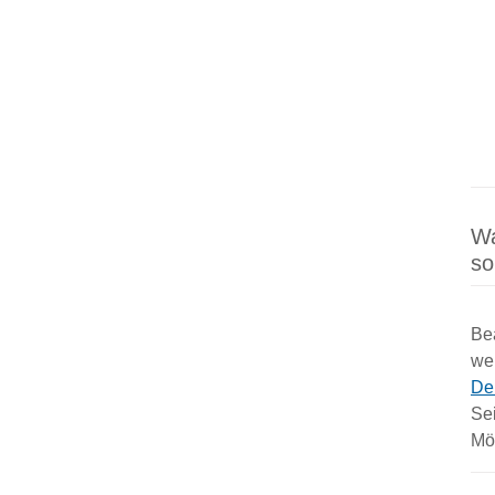
Wa
so
Be
wel
De
Sei
Mög