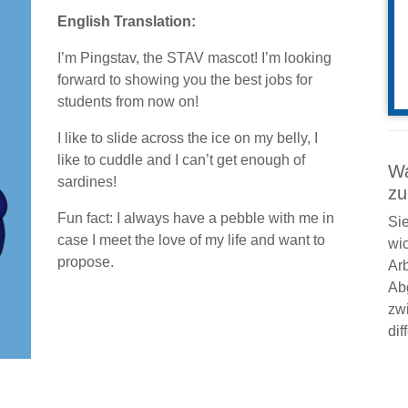
English Translation:
I’m Pingstav, the STAV mascot! I’m looking
forward to showing you the best jobs for
students from now on!
I like to slide across the ice on my belly, I
like to cuddle and I can’t get enough of
Wa
sardines!
zu
Fun fact: I always have a pebble with me in
Sie
case I meet the love of my life and want to
wic
propose.
Ar
Ab
zw
dif