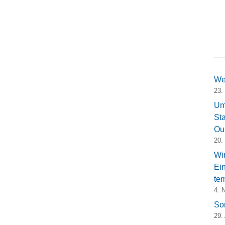
We
23.
Um
Sta
Ou
20.
Wi
Ei
tem
4. 
So
29.