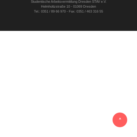
Studentische Arbeitsvermittlung Dresden STAV e.V.
Helmholtzstraße 10 - 01069 Dresden
Tel.: 0351 / 89 66 970 - Fax: 0351 / 463 316 55
‸