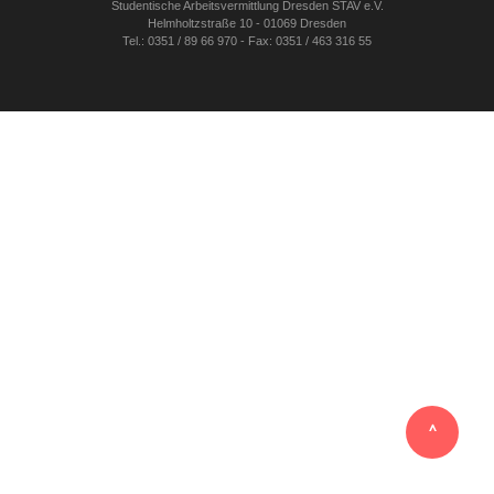
Studentische Arbeitsvermittlung Dresden STAV e.V.
Helmholtzstraße 10 - 01069 Dresden
Tel.: 0351 / 89 66 970 - Fax: 0351 / 463 316 55
‸