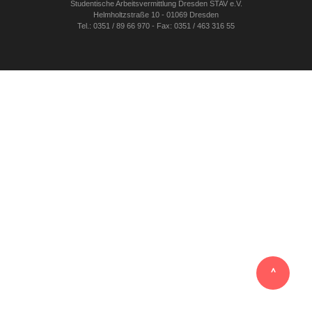
Studentische Arbeitsvermittlung Dresden STAV e.V.
Helmholtzstraße 10 - 01069 Dresden
Tel.: 0351 / 89 66 970 - Fax: 0351 / 463 316 55
‸