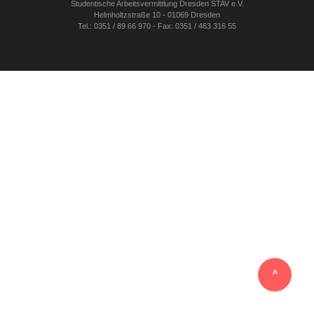
Studentische Arbeitsvermittlung Dresden STAV e.V.
Helmholtzstraße 10 - 01069 Dresden
Tel.: 0351 / 89 66 970 - Fax: 0351 / 463 316 55
‸