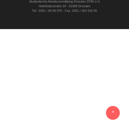
Studentische Arbeitsvermittlung Dresden STAV e.V.
Helmholtzstraße 10 - 01069 Dresden
Tel.: 0351 / 89 66 970 - Fax: 0351 / 463 316 55
‸